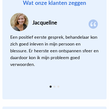
Wat onze klanten zeggen
Jacqueline
Een positief eerste gesprek, behandelaar kon
I
zich goed inleven in mijn persoon en
m
blessure. Er heerste een ontspannen sfeer en
p
daardoor kon ik mijn probleem goed
b
verwoorden.
z
t
m