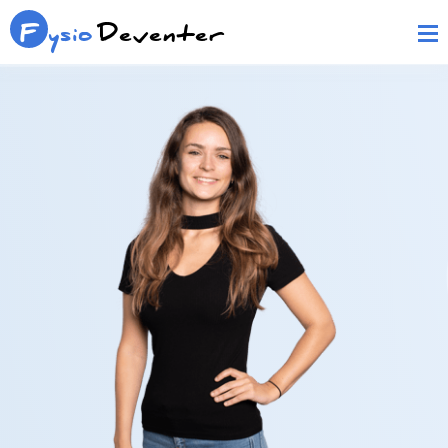
F
ysio
Deventer